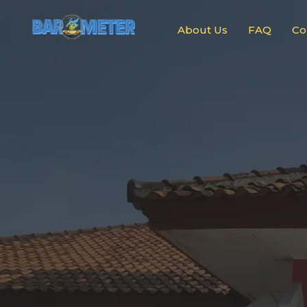
About Us
FAQ
Co
B