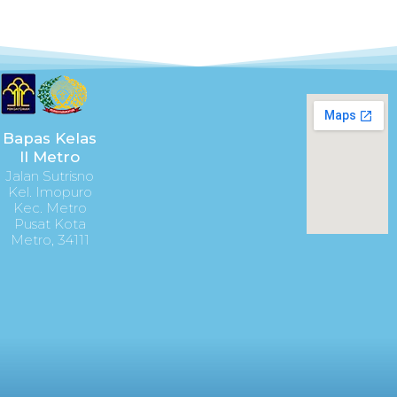
c
i
u
s
n
e
t
t
t
k
b
t
u
a
o
e
b
g
o
r
e
r
k
a
m
Bapas Kelas
II Metro
Jalan Sutrisno
Kel. Imopuro
Kec. Metro
Pusat Kota
Metro, 34111